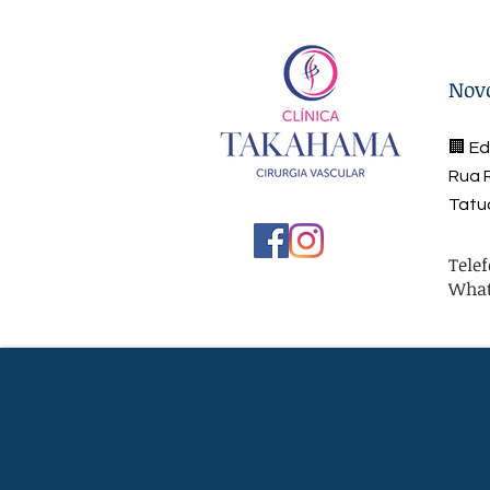
Nov
🏢 Ed
Rua R
Tatu
Telef
Whats